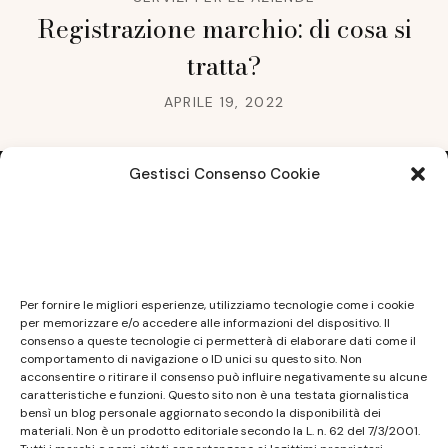
Registrazione marchio: di cosa si
tratta?
APRILE 19, 2022
Gestisci Consenso Cookie
Note legali
Questo sito non costituisce testata giornalistica e
Per fornire le migliori esperienze, utilizziamo tecnologie come i cookie
non ha carattere periodico essendo aggiornato
per memorizzare e/o accedere alle informazioni del dispositivo. Il
consenso a queste tecnologie ci permetterà di elaborare dati come il
secondo la disponibilità e la reperibilità dei materiali.
comportamento di navigazione o ID unici su questo sito. Non
Pertanto non può essere considerato in alcun modo
acconsentire o ritirare il consenso può influire negativamente su alcune
caratteristiche e funzioni. Questo sito non è una testata giornalistica
un prodotto editoriale ai sensi della L. n. 62 del
bensì un blog personale aggiornato secondo la disponibilità dei
7/3/2001. Tutti i marchi riportati appartengono ai
materiali. Non è un prodotto editoriale secondo la L. n. 62 del 7/3/2001.