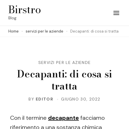
Skip
Birstro
to
Blog
content
Home
servizi per le aziende
Decapanti: di cosa si tratta
(Press
Enter)
SERVIZI PER LE AZIENDE
Decapanti: di cosa si
tratta
BY
EDITOR
GIUGNO 30, 2022
Con il termine
decapante
facciamo
riferimento a una sostanza chimica