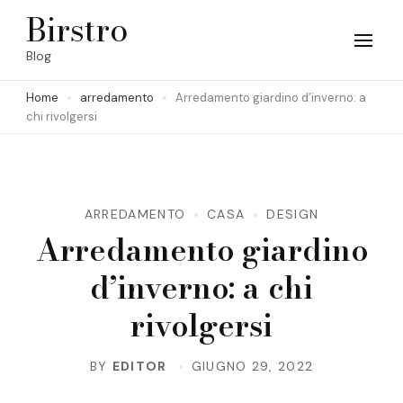
Skip
Birstro
to
Blog
content
Home
arredamento
Arredamento giardino d’inverno: a
(Press
chi rivolgersi
Enter)
ARREDAMENTO
CASA
DESIGN
Arredamento giardino
d’inverno: a chi
rivolgersi
BY
EDITOR
GIUGNO 29, 2022