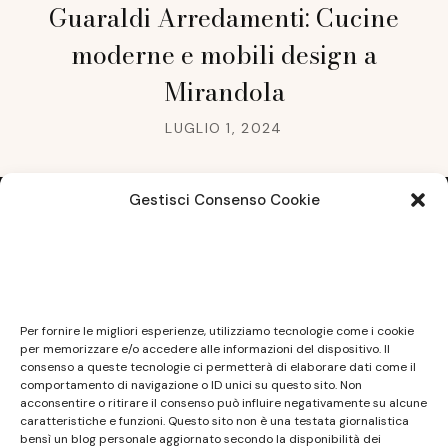
Guaraldi Arredamenti: Cucine
moderne e mobili design a
Mirandola
LUGLIO 1, 2024
Gestisci Consenso Cookie
Note legali
Questo sito non costituisce testata giornalistica e
Per fornire le migliori esperienze, utilizziamo tecnologie come i cookie
non ha carattere periodico essendo aggiornato
per memorizzare e/o accedere alle informazioni del dispositivo. Il
consenso a queste tecnologie ci permetterà di elaborare dati come il
secondo la disponibilità e la reperibilità dei materiali.
comportamento di navigazione o ID unici su questo sito. Non
Pertanto non può essere considerato in alcun modo
acconsentire o ritirare il consenso può influire negativamente su alcune
caratteristiche e funzioni. Questo sito non è una testata giornalistica
un prodotto editoriale ai sensi della L. n. 62 del
bensì un blog personale aggiornato secondo la disponibilità dei