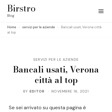
Skip
Birstro
to
Blog
content
Home
servizi per le aziende
Bancali usati, Verona città
(Press
al top
Enter)
SERVIZI PER LE AZIENDE
Bancali usati, Verona
città al top
BY
EDITOR
NOVEMBRE 16, 2021
Se sei arrivato su questa pagina è