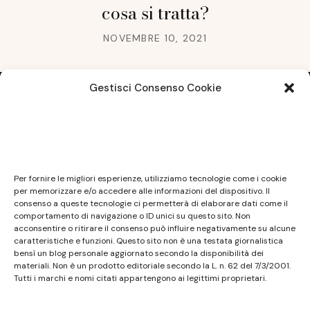
cosa si tratta?
NOVEMBRE 10, 2021
Gestisci Consenso Cookie
Note legali
Questo sito non costituisce testata giornalistica e
Per fornire le migliori esperienze, utilizziamo tecnologie come i cookie
non ha carattere periodico essendo aggiornato
per memorizzare e/o accedere alle informazioni del dispositivo. Il
consenso a queste tecnologie ci permetterà di elaborare dati come il
secondo la disponibilità e la reperibilità dei materiali.
comportamento di navigazione o ID unici su questo sito. Non
Pertanto non può essere considerato in alcun modo
acconsentire o ritirare il consenso può influire negativamente su alcune
caratteristiche e funzioni. Questo sito non è una testata giornalistica
un prodotto editoriale ai sensi della L. n. 62 del
bensì un blog personale aggiornato secondo la disponibilità dei
7/3/2001. Tutti i marchi riportati appartengono ai
materiali. Non è un prodotto editoriale secondo la L. n. 62 del 7/3/2001.
legittimi proprietari; marchi di terzi, nomi di prodotti,
Tutti i marchi e nomi citati appartengono ai legittimi proprietari.
nomi commerciali, nomi corporativi e società citati