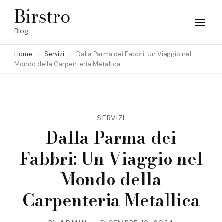
Skip
Birstro
to
Blog
content
Home
Servizi
Dalla Parma dei Fabbri: Un Viaggio nel
(Press
Mondo della Carpenteria Metallica
Enter)
SERVIZI
Dalla Parma dei
Fabbri: Un Viaggio nel
Mondo della
Carpenteria Metallica