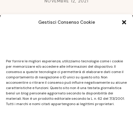
NOVEMBRE 12, 2021
Gestisci Consenso Cookie
Note legali
Questo sito non costituisce testata giornalistica e
Per fornire le migliori esperienze, utilizziamo tecnologie come i cookie
non ha carattere periodico essendo aggiornato
per memorizzare e/o accedere alle informazioni del dispositivo. Il
consenso a queste tecnologie ci permetterà di elaborare dati come il
secondo la disponibilità e la reperibilità dei materiali.
comportamento di navigazione o ID unici su questo sito. Non
Pertanto non può essere considerato in alcun modo
acconsentire o ritirare il consenso può influire negativamente su alcune
un prodotto editoriale ai sensi della L. n. 62 del
caratteristiche e funzioni. Questo sito non è una testata giornalistica
bensì un blog personale aggiornato secondo la disponibilità dei
7/3/2001. Tutti i marchi riportati appartengono ai
materiali. Non è un prodotto editoriale secondo la L. n. 62 del 7/3/2001.
legittimi proprietari; marchi di terzi, nomi di prodotti,
Tutti i marchi e nomi citati appartengono ai legittimi proprietari.
nomi commerciali, nomi corporativi e società citati
possono essere marchi di proprietà dei rispettivi
titolari o marchi registrati d’altre società e sono stati