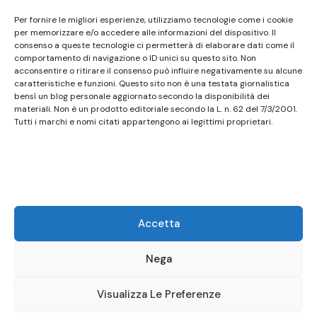
Questo sito non costituisce testata giornalistica e
Per fornire le migliori esperienze, utilizziamo tecnologie come i cookie
non ha carattere periodico essendo aggiornato
per memorizzare e/o accedere alle informazioni del dispositivo. Il
consenso a queste tecnologie ci permetterà di elaborare dati come il
secondo la disponibilità e la reperibilità dei materiali.
comportamento di navigazione o ID unici su questo sito. Non
Pertanto non può essere considerato in alcun modo
acconsentire o ritirare il consenso può influire negativamente su alcune
caratteristiche e funzioni. Questo sito non è una testata giornalistica
un prodotto editoriale ai sensi della L. n. 62 del
bensì un blog personale aggiornato secondo la disponibilità dei
7/3/2001. Tutti i marchi riportati appartengono ai
materiali. Non è un prodotto editoriale secondo la L. n. 62 del 7/3/2001.
legittimi proprietari; marchi di terzi, nomi di prodotti,
Tutti i marchi e nomi citati appartengono ai legittimi proprietari.
nomi commerciali, nomi corporativi e società citati
possono essere marchi di proprietà dei rispettivi
titolari o marchi registrati d’altre società e sono stati
utilizzati a puro scopo esplicativo ed a beneficio del
possessore, senza alcun fine di violazione dei diritti di
Accetta
Copyright vigenti. Questo sito utilizza solo cookie
tecnici, in totale rispetto della normativa europea.
Nega
Maggiori dettagli alla pagina:
PRIVACY
Visualizza Le Preferenze
© Copyright 2026
Birstro
.
Presto Blog | Developed By