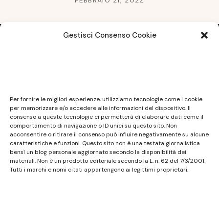
FEBBRAIO 21, 2022
Gestisci Consenso Cookie
Note legali
Questo sito non costituisce testata giornalistica e
Per fornire le migliori esperienze, utilizziamo tecnologie come i cookie
non ha carattere periodico essendo aggiornato
per memorizzare e/o accedere alle informazioni del dispositivo. Il
consenso a queste tecnologie ci permetterà di elaborare dati come il
secondo la disponibilità e la reperibilità dei materiali.
comportamento di navigazione o ID unici su questo sito. Non
Pertanto non può essere considerato in alcun modo
acconsentire o ritirare il consenso può influire negativamente su alcune
caratteristiche e funzioni. Questo sito non è una testata giornalistica
un prodotto editoriale ai sensi della L. n. 62 del
bensì un blog personale aggiornato secondo la disponibilità dei
7/3/2001. Tutti i marchi riportati appartengono ai
materiali. Non è un prodotto editoriale secondo la L. n. 62 del 7/3/2001.
legittimi proprietari; marchi di terzi, nomi di prodotti,
Tutti i marchi e nomi citati appartengono ai legittimi proprietari.
nomi commerciali, nomi corporativi e società citati
possono essere marchi di proprietà dei rispettivi
titolari o marchi registrati d’altre società e sono stati