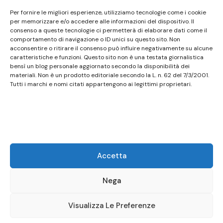
Questo sito non costituisce testata giornalistica e
Per fornire le migliori esperienze, utilizziamo tecnologie come i cookie
non ha carattere periodico essendo aggiornato
per memorizzare e/o accedere alle informazioni del dispositivo. Il
consenso a queste tecnologie ci permetterà di elaborare dati come il
secondo la disponibilità e la reperibilità dei materiali.
comportamento di navigazione o ID unici su questo sito. Non
Pertanto non può essere considerato in alcun modo
acconsentire o ritirare il consenso può influire negativamente su alcune
caratteristiche e funzioni. Questo sito non è una testata giornalistica
un prodotto editoriale ai sensi della L. n. 62 del
bensì un blog personale aggiornato secondo la disponibilità dei
7/3/2001. Tutti i marchi riportati appartengono ai
materiali. Non è un prodotto editoriale secondo la L. n. 62 del 7/3/2001.
legittimi proprietari; marchi di terzi, nomi di prodotti,
Tutti i marchi e nomi citati appartengono ai legittimi proprietari.
nomi commerciali, nomi corporativi e società citati
possono essere marchi di proprietà dei rispettivi
titolari o marchi registrati d’altre società e sono stati
utilizzati a puro scopo esplicativo ed a beneficio del
possessore, senza alcun fine di violazione dei diritti di
Accetta
Copyright vigenti. Questo sito utilizza solo cookie
tecnici, in totale rispetto della normativa europea.
Nega
Maggiori dettagli alla pagina:
PRIVACY
Visualizza Le Preferenze
© Copyright 2026
Birstro
.
Presto Blog | Developed By