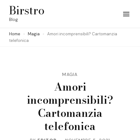
Skip
Birstro
to
Blog
content
Home
Magia
Amori incomprensibili? Cartomanzia
(Press
telefonica
Enter)
MAGIA
Amori
incomprensibili?
Cartomanzia
telefonica