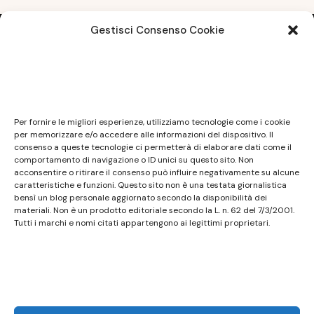
Gestisci Consenso Cookie
Note legali
Questo sito non costituisce testata giornalistica e
Per fornire le migliori esperienze, utilizziamo tecnologie come i cookie
non ha carattere periodico essendo aggiornato
per memorizzare e/o accedere alle informazioni del dispositivo. Il
consenso a queste tecnologie ci permetterà di elaborare dati come il
secondo la disponibilità e la reperibilità dei materiali.
comportamento di navigazione o ID unici su questo sito. Non
Pertanto non può essere considerato in alcun modo
acconsentire o ritirare il consenso può influire negativamente su alcune
caratteristiche e funzioni. Questo sito non è una testata giornalistica
un prodotto editoriale ai sensi della L. n. 62 del
bensì un blog personale aggiornato secondo la disponibilità dei
7/3/2001. Tutti i marchi riportati appartengono ai
materiali. Non è un prodotto editoriale secondo la L. n. 62 del 7/3/2001.
legittimi proprietari; marchi di terzi, nomi di prodotti,
Tutti i marchi e nomi citati appartengono ai legittimi proprietari.
nomi commerciali, nomi corporativi e società citati
possono essere marchi di proprietà dei rispettivi
titolari o marchi registrati d’altre società e sono stati
utilizzati a puro scopo esplicativo ed a beneficio del