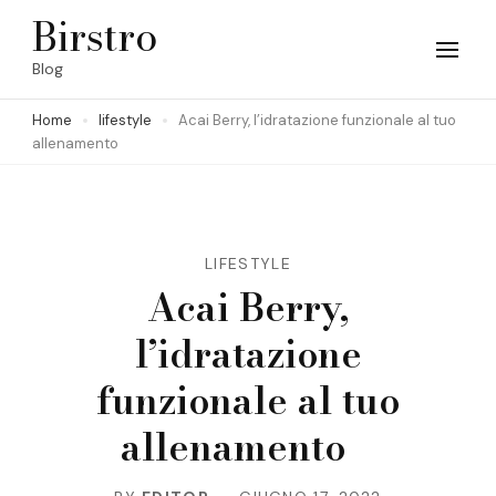
Skip
Birstro
to
Blog
content
Home
lifestyle
Acai Berry, l’idratazione funzionale al tuo
(Press
allenamento
Enter)
LIFESTYLE
Acai Berry,
l’idratazione
funzionale al tuo
allenamento