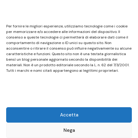
Note legali
Questo sito non costituisce testata giornalistica e
Per fornire le migliori esperienze, utilizziamo tecnologie come i cookie
non ha carattere periodico essendo aggiornato
per memorizzare e/o accedere alle informazioni del dispositivo. Il
consenso a queste tecnologie ci permetterà di elaborare dati come il
secondo la disponibilità e la reperibilità dei materiali.
comportamento di navigazione o ID unici su questo sito. Non
Pertanto non può essere considerato in alcun modo
acconsentire o ritirare il consenso può influire negativamente su alcune
caratteristiche e funzioni. Questo sito non è una testata giornalistica
un prodotto editoriale ai sensi della L. n. 62 del
bensì un blog personale aggiornato secondo la disponibilità dei
7/3/2001. Tutti i marchi riportati appartengono ai
materiali. Non è un prodotto editoriale secondo la L. n. 62 del 7/3/2001.
legittimi proprietari; marchi di terzi, nomi di prodotti,
Tutti i marchi e nomi citati appartengono ai legittimi proprietari.
nomi commerciali, nomi corporativi e società citati
possono essere marchi di proprietà dei rispettivi
titolari o marchi registrati d’altre società e sono stati
utilizzati a puro scopo esplicativo ed a beneficio del
possessore, senza alcun fine di violazione dei diritti di
Accetta
Copyright vigenti. Questo sito utilizza solo cookie
tecnici, in totale rispetto della normativa europea.
Nega
Maggiori dettagli alla pagina:
PRIVACY