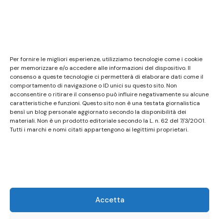
Note legali
Questo sito non costituisce testata giornalistica e
Per fornire le migliori esperienze, utilizziamo tecnologie come i cookie
non ha carattere periodico essendo aggiornato
per memorizzare e/o accedere alle informazioni del dispositivo. Il
consenso a queste tecnologie ci permetterà di elaborare dati come il
secondo la disponibilità e la reperibilità dei materiali.
comportamento di navigazione o ID unici su questo sito. Non
Pertanto non può essere considerato in alcun modo
acconsentire o ritirare il consenso può influire negativamente su alcune
caratteristiche e funzioni. Questo sito non è una testata giornalistica
un prodotto editoriale ai sensi della L. n. 62 del
bensì un blog personale aggiornato secondo la disponibilità dei
7/3/2001. Tutti i marchi riportati appartengono ai
materiali. Non è un prodotto editoriale secondo la L. n. 62 del 7/3/2001.
legittimi proprietari; marchi di terzi, nomi di prodotti,
Tutti i marchi e nomi citati appartengono ai legittimi proprietari.
nomi commerciali, nomi corporativi e società citati
possono essere marchi di proprietà dei rispettivi
titolari o marchi registrati d’altre società e sono stati
utilizzati a puro scopo esplicativo ed a beneficio del
possessore, senza alcun fine di violazione dei diritti di
Accetta
Copyright vigenti. Questo sito utilizza solo cookie
tecnici, in totale rispetto della normativa europea.