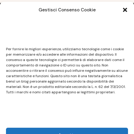
Gestisci Consenso Cookie
Note legali
Questo sito non costituisce testata giornalistica e
Per fornire le migliori esperienze, utilizziamo tecnologie come i cookie
non ha carattere periodico essendo aggiornato
per memorizzare e/o accedere alle informazioni del dispositivo. Il
consenso a queste tecnologie ci permetterà di elaborare dati come il
secondo la disponibilità e la reperibilità dei materiali.
comportamento di navigazione o ID unici su questo sito. Non
Pertanto non può essere considerato in alcun modo
acconsentire o ritirare il consenso può influire negativamente su alcune
caratteristiche e funzioni. Questo sito non è una testata giornalistica
un prodotto editoriale ai sensi della L. n. 62 del
bensì un blog personale aggiornato secondo la disponibilità dei
7/3/2001. Tutti i marchi riportati appartengono ai
materiali. Non è un prodotto editoriale secondo la L. n. 62 del 7/3/2001.
legittimi proprietari; marchi di terzi, nomi di prodotti,
Tutti i marchi e nomi citati appartengono ai legittimi proprietari.
nomi commerciali, nomi corporativi e società citati
possono essere marchi di proprietà dei rispettivi
titolari o marchi registrati d’altre società e sono stati
utilizzati a puro scopo esplicativo ed a beneficio del
possessore, senza alcun fine di violazione dei diritti di