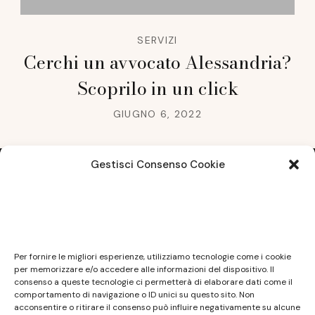
SERVIZI
Cerchi un avvocato Alessandria?
Scoprilo in un click
GIUGNO 6, 2022
Gestisci Consenso Cookie
Note legali
Questo sito non costituisce testata giornalistica e
Per fornire le migliori esperienze, utilizziamo tecnologie come i cookie
non ha carattere periodico essendo aggiornato
per memorizzare e/o accedere alle informazioni del dispositivo. Il
consenso a queste tecnologie ci permetterà di elaborare dati come il
secondo la disponibilità e la reperibilità dei materiali.
comportamento di navigazione o ID unici su questo sito. Non
Pertanto non può essere considerato in alcun modo
acconsentire o ritirare il consenso può influire negativamente su alcune