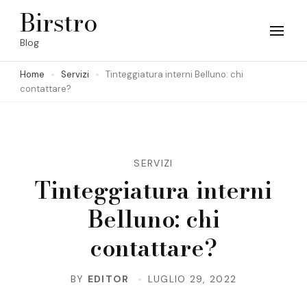
Skip
Birstro
to
Blog
content
Home
Servizi
Tinteggiatura interni Belluno: chi
(Press
contattare?
Enter)
SERVIZI
Tinteggiatura interni
Belluno: chi
contattare?
BY
EDITOR
LUGLIO 29, 2022