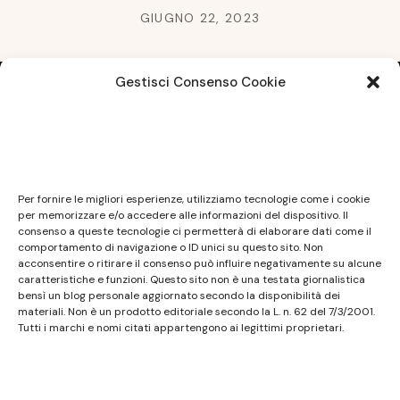
GIUGNO 22, 2023
Gestisci Consenso Cookie
Note legali
Questo sito non costituisce testata giornalistica e
Per fornire le migliori esperienze, utilizziamo tecnologie come i cookie
non ha carattere periodico essendo aggiornato
per memorizzare e/o accedere alle informazioni del dispositivo. Il
consenso a queste tecnologie ci permetterà di elaborare dati come il
secondo la disponibilità e la reperibilità dei materiali.
comportamento di navigazione o ID unici su questo sito. Non
Pertanto non può essere considerato in alcun modo
acconsentire o ritirare il consenso può influire negativamente su alcune
caratteristiche e funzioni. Questo sito non è una testata giornalistica
un prodotto editoriale ai sensi della L. n. 62 del
bensì un blog personale aggiornato secondo la disponibilità dei
7/3/2001. Tutti i marchi riportati appartengono ai
materiali. Non è un prodotto editoriale secondo la L. n. 62 del 7/3/2001.
legittimi proprietari; marchi di terzi, nomi di prodotti,
Tutti i marchi e nomi citati appartengono ai legittimi proprietari.
nomi commerciali, nomi corporativi e società citati
possono essere marchi di proprietà dei rispettivi
titolari o marchi registrati d’altre società e sono stati