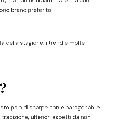
tfit, ma non dobbiamo fare in alcun
prio brand preferito!
à della stagione, i trend e molte
i?
questo paio di scarpe non è paragonabile
 tradizione, ulteriori aspetti da non