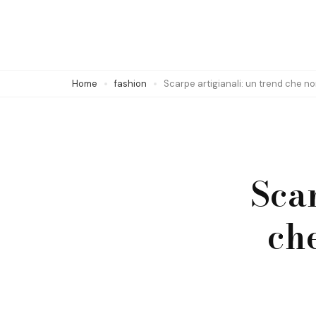
Skip
to
content
(Press
Home
fashion
Scarpe artigianali: un trend che n
Enter)
Scar
ch