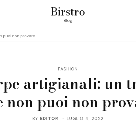
Birstro
Blog
on puoi non provare
FASHION
pe artigianali: un 
e non puoi non prov
BY
EDITOR
LUGLIO 4, 2022