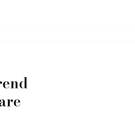
trend
are