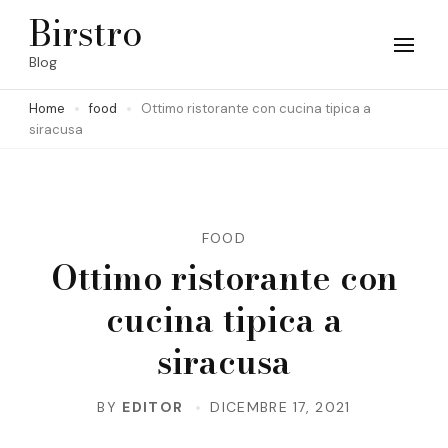
Skip
Birstro
to
Blog
content
Home
food
Ottimo ristorante con cucina tipica a
(Press
siracusa
Enter)
FOOD
Ottimo ristorante con
cucina tipica a
siracusa
BY
EDITOR
DICEMBRE 17, 2021