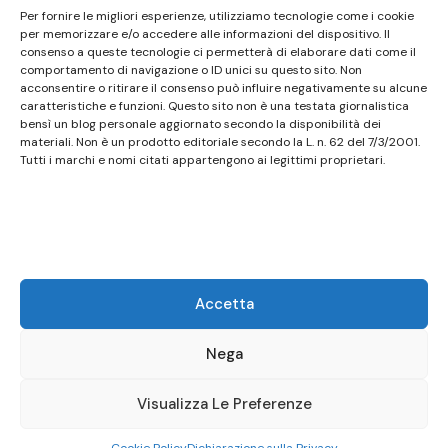
Questo sito non costituisce testata giornalistica e
Per fornire le migliori esperienze, utilizziamo tecnologie come i cookie
non ha carattere periodico essendo aggiornato
per memorizzare e/o accedere alle informazioni del dispositivo. Il
consenso a queste tecnologie ci permetterà di elaborare dati come il
secondo la disponibilità e la reperibilità dei materiali.
comportamento di navigazione o ID unici su questo sito. Non
Pertanto non può essere considerato in alcun modo
acconsentire o ritirare il consenso può influire negativamente su alcune
caratteristiche e funzioni. Questo sito non è una testata giornalistica
un prodotto editoriale ai sensi della L. n. 62 del
bensì un blog personale aggiornato secondo la disponibilità dei
7/3/2001. Tutti i marchi riportati appartengono ai
materiali. Non è un prodotto editoriale secondo la L. n. 62 del 7/3/2001.
legittimi proprietari; marchi di terzi, nomi di prodotti,
Tutti i marchi e nomi citati appartengono ai legittimi proprietari.
nomi commerciali, nomi corporativi e società citati
possono essere marchi di proprietà dei rispettivi
titolari o marchi registrati d’altre società e sono stati
utilizzati a puro scopo esplicativo ed a beneficio del
possessore, senza alcun fine di violazione dei diritti di
Accetta
Copyright vigenti. Questo sito utilizza solo cookie
tecnici, in totale rispetto della normativa europea.
Nega
Maggiori dettagli alla pagina:
PRIVACY
Visualizza Le Preferenze
© Copyright 2026
Birstro
.
Presto Blog | Developed By