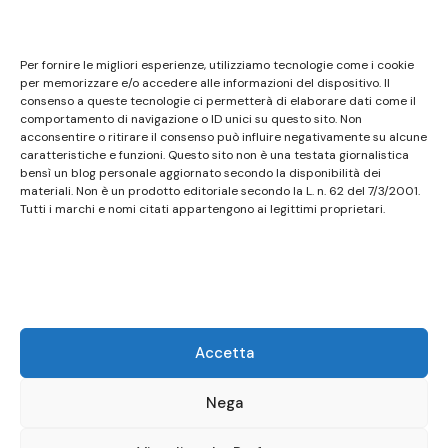
Note legali
Questo sito non costituisce testata giornalistica e
Per fornire le migliori esperienze, utilizziamo tecnologie come i cookie
non ha carattere periodico essendo aggiornato
per memorizzare e/o accedere alle informazioni del dispositivo. Il
consenso a queste tecnologie ci permetterà di elaborare dati come il
secondo la disponibilità e la reperibilità dei materiali.
comportamento di navigazione o ID unici su questo sito. Non
Pertanto non può essere considerato in alcun modo
acconsentire o ritirare il consenso può influire negativamente su alcune
caratteristiche e funzioni. Questo sito non è una testata giornalistica
un prodotto editoriale ai sensi della L. n. 62 del
bensì un blog personale aggiornato secondo la disponibilità dei
7/3/2001. Tutti i marchi riportati appartengono ai
materiali. Non è un prodotto editoriale secondo la L. n. 62 del 7/3/2001.
legittimi proprietari; marchi di terzi, nomi di prodotti,
Tutti i marchi e nomi citati appartengono ai legittimi proprietari.
nomi commerciali, nomi corporativi e società citati
possono essere marchi di proprietà dei rispettivi
titolari o marchi registrati d’altre società e sono stati
utilizzati a puro scopo esplicativo ed a beneficio del
possessore, senza alcun fine di violazione dei diritti di
Accetta
Copyright vigenti. Questo sito utilizza solo cookie
tecnici, in totale rispetto della normativa europea.
Nega
Maggiori dettagli alla pagina:
PRIVACY