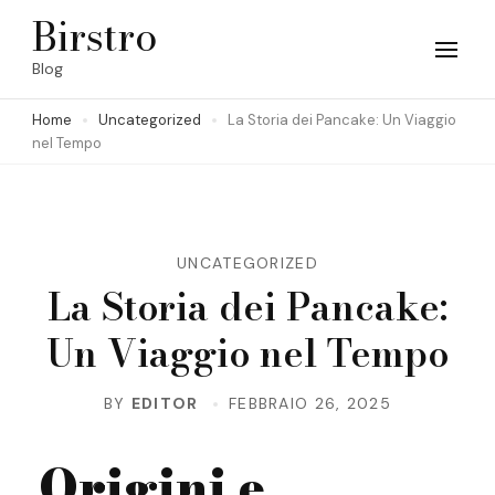
Skip
Birstro
to
Blog
content
Home
Uncategorized
La Storia dei Pancake: Un Viaggio
(Press
nel Tempo
Enter)
UNCATEGORIZED
La Storia dei Pancake:
Un Viaggio nel Tempo
BY
EDITOR
FEBBRAIO 26, 2025
Origini e