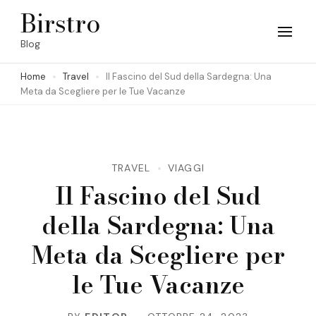
Skip
Birstro
to
Blog
content
Home
Travel
Il Fascino del Sud della Sardegna: Una
(Press
Meta da Scegliere per le Tue Vacanze
Enter)
TRAVEL
VIAGGI
Il Fascino del Sud
della Sardegna: Una
Meta da Scegliere per
le Tue Vacanze