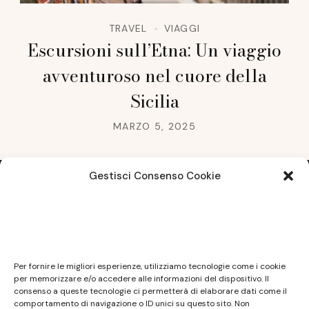
TRAVEL
VIAGGI
Escursioni sull’Etna: Un viaggio
avventuroso nel cuore della
Sicilia
MARZO 5, 2025
Gestisci Consenso Cookie
Note legali
Questo sito non costituisce testata giornalistica e
Per fornire le migliori esperienze, utilizziamo tecnologie come i cookie
non ha carattere periodico essendo aggiornato
per memorizzare e/o accedere alle informazioni del dispositivo. Il
consenso a queste tecnologie ci permetterà di elaborare dati come il
secondo la disponibilità e la reperibilità dei materiali.
comportamento di navigazione o ID unici su questo sito. Non