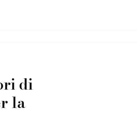
ri di
r la