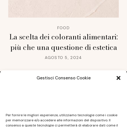
FOOD
La scelta dei coloranti alimentari:
più che una questione di estetica
AGOSTO 5, 2024
Gestisci Consenso Cookie
Note legali
Questo sito non costituisce testata giornalistica e
Per fornire le migliori esperienze, utilizziamo tecnologie come i cookie
non ha carattere periodico essendo aggiornato
per memorizzare e/o accedere alle informazioni del dispositivo. Il
consenso a queste tecnologie ci permetterà di elaborare dati come il
secondo la disponibilità e la reperibilità dei materiali.