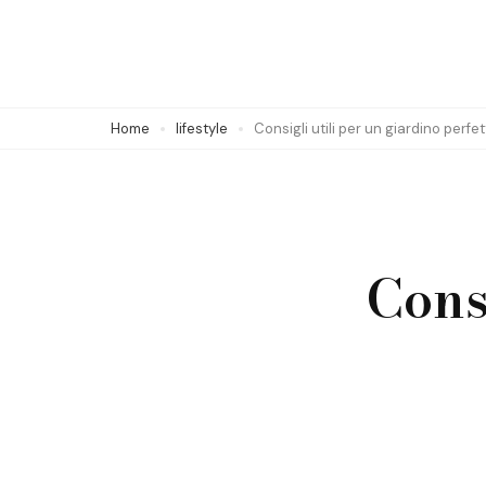
Skip
to
content
(Press
Home
lifestyle
Consigli utili per un giardino perfe
Enter)
Cons