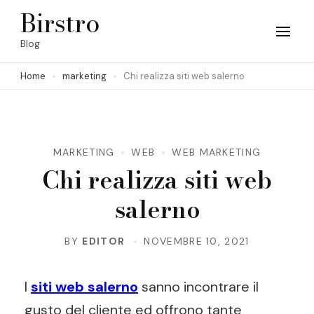
Skip
Birstro
to
Blog
content
Home
marketing
Chi realizza siti web salerno
(Press
Enter)
MARKETING
WEB
WEB MARKETING
Chi realizza siti web
salerno
BY
EDITOR
NOVEMBRE 10, 2021
I
siti web salerno
sanno incontrare il
gusto del cliente ed offrono tante