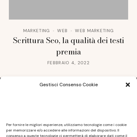
MARKETING
WEB
WEB MARKETING
Scrittura Seo, la qualità dei testi
premia
FEBBRAIO 4, 2022
Gestisci Consenso Cookie
Note legali
Questo sito non costituisce testata giornalistica e
Per fornire le migliori esperienze, utilizziamo tecnologie come i cookie
non ha carattere periodico essendo aggiornato
per memorizzare e/o accedere alle informazioni del dispositivo. Il
consenso a queste tecnologie ci permetterà di elaborare dati come il