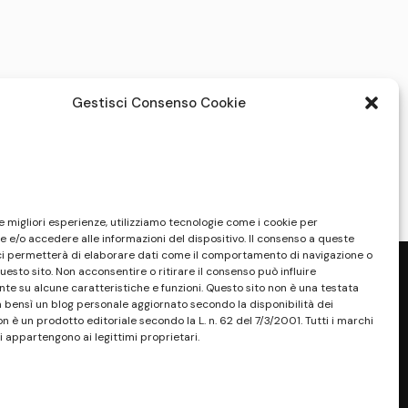
Gestisci Consenso Cookie
le migliori esperienze, utilizziamo tecnologie come i cookie per
 e/o accedere alle informazioni del dispositivo. Il consenso a queste
ci permetterà di elaborare dati come il comportamento di navigazione o
questo sito. Non acconsentire o ritirare il consenso può influire
e su alcune caratteristiche e funzioni. Questo sito non è una testata
a bensì un blog personale aggiornato secondo la disponibilità dei
on è un prodotto editoriale secondo la L. n. 62 del 7/3/2001. Tutti i marchi
i appartengono ai legittimi proprietari.
sponibilità e la reperibilità dei materiali.
. Tutti i marchi riportati appartengono ai