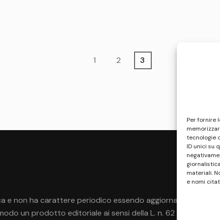
Page
Page
Page
1
2
3
Per fornire 
memorizzare
tecnologie 
ID unici su 
negativament
giornalistic
materiali. N
e nomi citat
a e non ha carattere periodico essendo aggiornato secondo la di
do un prodotto editoriale ai sensi della L. n. 62 del 7/3/2001