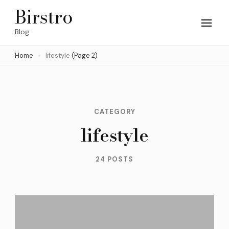
Skip
Birstro
to
Blog
content
Home
lifestyle
(Page 2)
(Press
Enter)
CATEGORY
lifestyle
24 POSTS