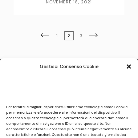
NOVEMBRE 16, 2021
Paginazione
Page
Page
Page
1
2
3
degli
articoli
Gestisci Consenso Cookie
Note legali
Questo sito non costituisce testata giornalistica e
Per fornire le migliori esperienze, utilizziamo tecnologie come i cookie
non ha carattere periodico essendo aggiornato
per memorizzare e/o accedere alle informazioni del dispositivo. Il
consenso a queste tecnologie ci permetterà di elaborare dati come il
secondo la disponibilità e la reperibilità dei materiali.
comportamento di navigazione o ID unici su questo sito. Non
Pertanto non può essere considerato in alcun modo
acconsentire o ritirare il consenso può influire negativamente su alcune
un prodotto editoriale ai sensi della L. n. 62 del
caratteristiche e funzioni. Questo sito non è una testata giornalistica