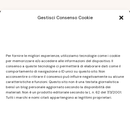
Gestisci Consenso Cookie
Note legali
Questo sito non costituisce testata giornalistica e
Per fornire le migliori esperienze, utilizziamo tecnologie come i cookie
non ha carattere periodico essendo aggiornato
per memorizzare e/o accedere alle informazioni del dispositivo. Il
consenso a queste tecnologie ci permetterà di elaborare dati come il
secondo la disponibilità e la reperibilità dei materiali.
comportamento di navigazione o ID unici su questo sito. Non
Pertanto non può essere considerato in alcun modo
acconsentire o ritirare il consenso può influire negativamente su alcune
caratteristiche e funzioni. Questo sito non è una testata giornalistica
un prodotto editoriale ai sensi della L. n. 62 del
bensì un blog personale aggiornato secondo la disponibilità dei
7/3/2001. Tutti i marchi riportati appartengono ai
materiali. Non è un prodotto editoriale secondo la L. n. 62 del 7/3/2001.
legittimi proprietari; marchi di terzi, nomi di prodotti,
Tutti i marchi e nomi citati appartengono ai legittimi proprietari.
nomi commerciali, nomi corporativi e società citati
possono essere marchi di proprietà dei rispettivi
titolari o marchi registrati d’altre società e sono stati
utilizzati a puro scopo esplicativo ed a beneficio del