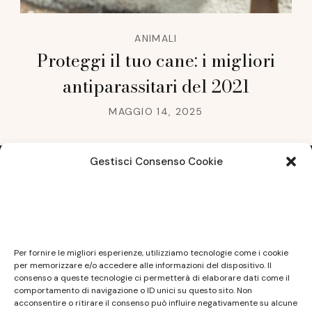
ANIMALI
Proteggi il tuo cane: i migliori
antiparassitari del 2021
MAGGIO 14, 2025
Gestisci Consenso Cookie
Note legali
Questo sito non costituisce testata giornalistica e
Per fornire le migliori esperienze, utilizziamo tecnologie come i cookie
non ha carattere periodico essendo aggiornato
per memorizzare e/o accedere alle informazioni del dispositivo. Il
consenso a queste tecnologie ci permetterà di elaborare dati come il
secondo la disponibilità e la reperibilità dei materiali.
comportamento di navigazione o ID unici su questo sito. Non
Pertanto non può essere considerato in alcun modo
acconsentire o ritirare il consenso può influire negativamente su alcune