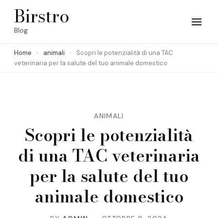
Skip
Birstro
to
Blog
content
Home
animali
Scopri le potenzialità di una TAC
(Press
veterinaria per la salute del tuo animale domestico
Enter)
ANIMALI
Scopri le potenzialità
di una TAC veterinaria
per la salute del tuo
animale domestico