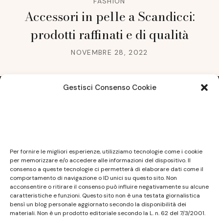
FASHION
Accessori in pelle a Scandicci:
prodotti raffinati e di qualità
NOVEMBRE 28, 2022
Gestisci Consenso Cookie
Note legali
Questo sito non costituisce testata giornalistica e
Per fornire le migliori esperienze, utilizziamo tecnologie come i cookie
non ha carattere periodico essendo aggiornato
per memorizzare e/o accedere alle informazioni del dispositivo. Il
consenso a queste tecnologie ci permetterà di elaborare dati come il
secondo la disponibilità e la reperibilità dei materiali.
comportamento di navigazione o ID unici su questo sito. Non
Pertanto non può essere considerato in alcun modo
acconsentire o ritirare il consenso può influire negativamente su alcune
caratteristiche e funzioni. Questo sito non è una testata giornalistica
un prodotto editoriale ai sensi della L. n. 62 del
bensì un blog personale aggiornato secondo la disponibilità dei
7/3/2001. Tutti i marchi riportati appartengono ai
materiali. Non è un prodotto editoriale secondo la L. n. 62 del 7/3/2001.