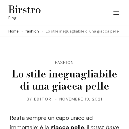
Skip
Birstro
to
Blog
content
Home
fashion
Lo stile ineguagliabile di una giacca pelle
(Press
Enter)
FASHION
Lo stile ineguagliabile
di una giacca pelle
BY
EDITOR
NOVEMBRE 19, 2021
Resta sempre un capo unico ad
immortale: è la
giacca pelle
, il
must have