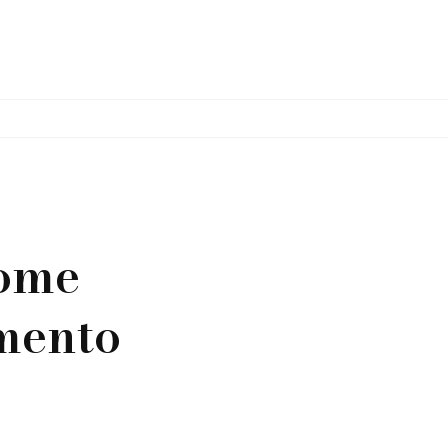
come
omento