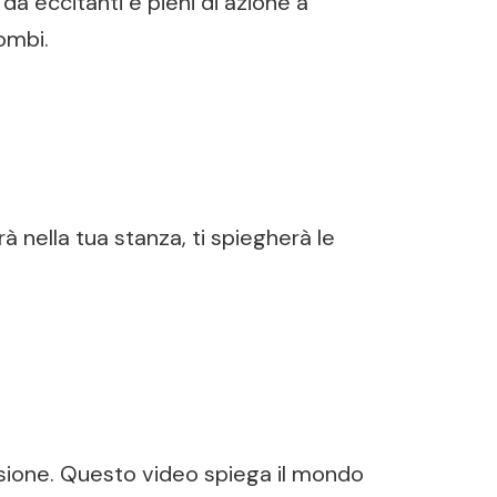
a eccitanti e pieni di azione a
zombi.
à nella tua stanza, ti spiegherà le
issione. Questo video spiega il mondo