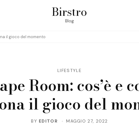
Birstro
Blog
na il gioco del momento
LIFESTYLE
ape Room: cos’è e 
ona il gioco del m
BY
EDITOR
MAGGIO 27, 2022