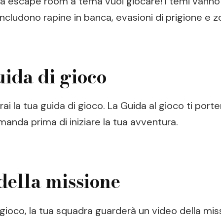
ca escape room a tema vuoi giocare! I temi vanno d
 includono rapine in banca, evasioni di prigione e 
uida di gioco
i la tua guida di gioco. La Guida al gioco ti porter
manda prima di iniziare la tua avventura.
della missione
il gioco, la tua squadra guarderà un video della m