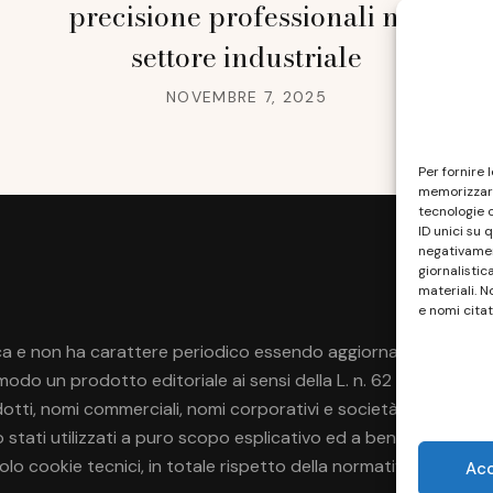
precisione professionali nel
settore industriale
NOVEMBRE 7, 2025
Per fornire 
memorizzare
tecnologie 
ID unici su 
negativament
giornalistic
materiali. N
e nomi citat
a e non ha carattere periodico essendo aggiornato secondo la di
do un prodotto editoriale ai sensi della L. n. 62 del 7/3/2001
rodotti, nomi commerciali, nomi corporativi e società citati pos
no stati utilizzati a puro scopo esplicativo ed a beneficio del p
 solo cookie tecnici, in totale rispetto della normativa europea.
Ac