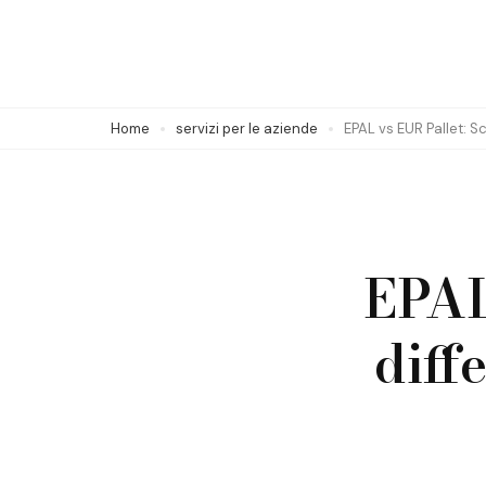
Skip
to
content
(Press
Home
servizi per le aziende
EPAL vs EUR Pallet: Sc
Enter)
EPAL
diff