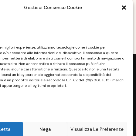
per l’imballaggio moderno
Gestisci Consenso Cookie
OTTOBRE 9, 2024
le migliori esperienze, utilizziamo tecnologie come i cookie per
 e/o accedere alle informazioni del dispositivo. Il consenso a queste
ci permetterà di elaborare dati come il comportamento di navigazione o
questo sito. Non acconsentire o ritirare il consenso può influire
e su alcune caratteristiche e funzioni. Questo sito non è una testata
a bensì un blog personale aggiornato secondo la disponibilità dei
on è un prodotto editoriale secondo la L. n. 62 del 7/3/2001. Tutti i marchi
i appartengono ai legittimi proprietari.
sponibilità e la reperibilità dei materiali.
. Tutti i marchi riportati appartengono ai
sono essere marchi di proprietà dei rispettivi
ossessore, senza alcun fine di violazione dei
 Maggiori dettagli alla pagina:
PRIVACY
cetta
Nega
Visualizza Le Preferenze