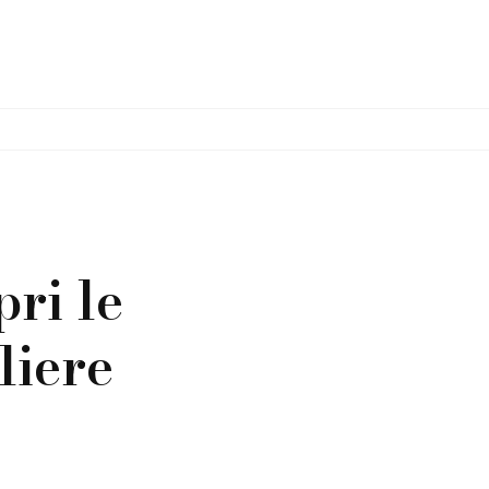
ri le
liere