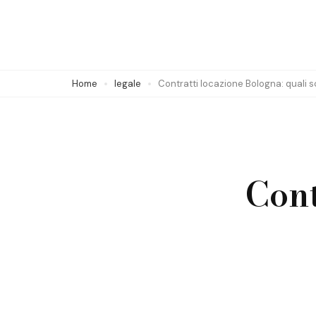
Skip
to
content
(Press
Home
legale
Contratti locazione Bologna: quali s
Enter)
Cont