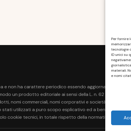
Per fornire 
memorizzare
tecnologie 
ID unici su 
negativament
giornalistic
materiali. N
e nomi citat
a e non ha carattere periodico essendo aggiornato secondo la di
do un prodotto editoriale ai sensi della L. n. 62 del 7/3/2001
rodotti, nomi commerciali, nomi corporativi e società citati pos
no stati utilizzati a puro scopo esplicativo ed a beneficio del p
 solo cookie tecnici, in totale rispetto della normativa europea.
Ac