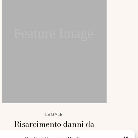
Feature Image
LEGALE
Risarcimento danni da
immobili con vizi di