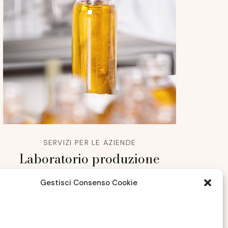
SERVIZI PER LE AZIENDE
Laboratorio produzione
profumi: dove nascono
Gestisci Consenso Cookie
fragranze uniche e di qualità
AGOSTO 4, 2025