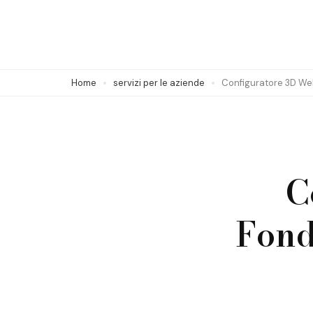
Skip
to
content
(Press
Home
servizi per le aziende
Configuratore 3D Web
Enter)
C
Fond