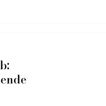
b:
iende