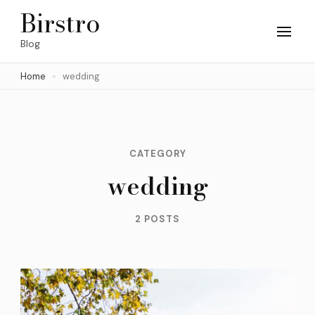
Skip
Birstro
to
Blog
content
Home
wedding
(Press
Enter)
CATEGORY
wedding
2 POSTS