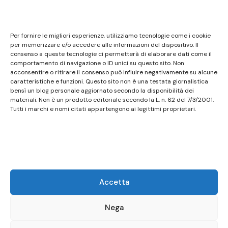
Note legali
Questo sito non costituisce testata giornalistica e
Per fornire le migliori esperienze, utilizziamo tecnologie come i cookie
non ha carattere periodico essendo aggiornato
per memorizzare e/o accedere alle informazioni del dispositivo. Il
consenso a queste tecnologie ci permetterà di elaborare dati come il
secondo la disponibilità e la reperibilità dei materiali.
comportamento di navigazione o ID unici su questo sito. Non
Pertanto non può essere considerato in alcun modo
acconsentire o ritirare il consenso può influire negativamente su alcune
caratteristiche e funzioni. Questo sito non è una testata giornalistica
un prodotto editoriale ai sensi della L. n. 62 del
bensì un blog personale aggiornato secondo la disponibilità dei
7/3/2001. Tutti i marchi riportati appartengono ai
materiali. Non è un prodotto editoriale secondo la L. n. 62 del 7/3/2001.
legittimi proprietari; marchi di terzi, nomi di prodotti,
Tutti i marchi e nomi citati appartengono ai legittimi proprietari.
nomi commerciali, nomi corporativi e società citati
possono essere marchi di proprietà dei rispettivi
titolari o marchi registrati d’altre società e sono stati
utilizzati a puro scopo esplicativo ed a beneficio del
possessore, senza alcun fine di violazione dei diritti di
Accetta
Copyright vigenti. Questo sito utilizza solo cookie
tecnici, in totale rispetto della normativa europea.
Nega
Maggiori dettagli alla pagina:
PRIVACY